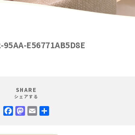
2-95AA-E56771AB5D8E
SHARE
シェアする
Facebook
Mastodon
Email
共
有