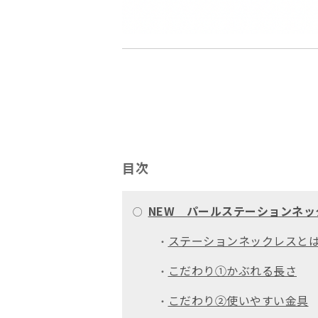
目次
NEW パールステーションネッ
○
ステーションネックレスと
・
こだわり①かぶれる長さ
・
こだわり②使いやすい金具
・