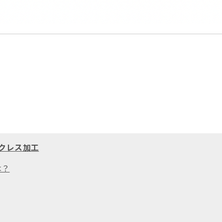
クレス加工
は？