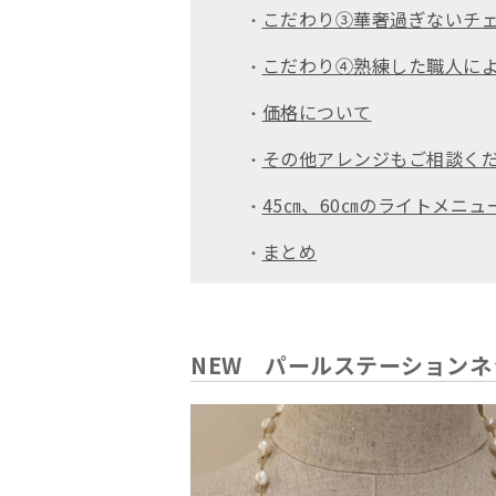
こだわり③華奢過ぎないチ
・
こだわり④熟練した職人に
・
価格について
・
その他アレンジもご相談く
・
45㎝、60㎝のライトメニュ
・
まとめ
・
NEW パールステーション