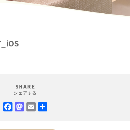
7_iOS
SHARE
シェアする
Facebook
Mastodon
Email
共
有