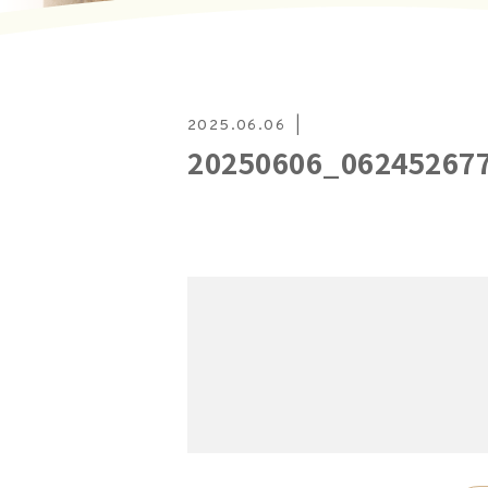
2025.06.06
20250606_06245267