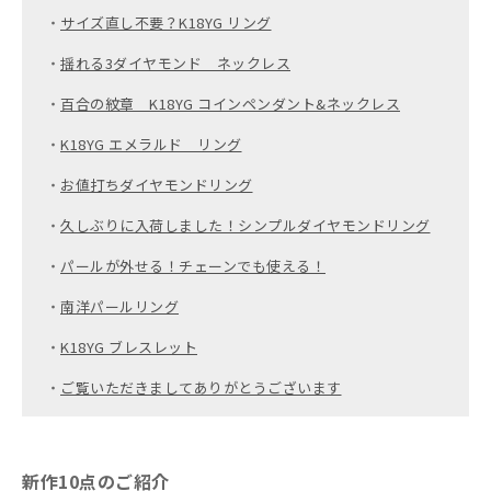
・
サイズ直し不要？K18YG リング
・
揺れる3ダイヤモンド ネックレス
・
百合の紋章 K18YG コインペンダント&ネックレス
・
K18YG エメラルド リング
・
お値打ちダイヤモンドリング
・
久しぶりに入荷しました！シンプルダイヤモンドリング
・
パールが外せる！チェーンでも使える！
・
南洋パールリング
・
K18YG ブレスレット
・
ご覧いただきましてありがとうございます
新作10点のご紹介