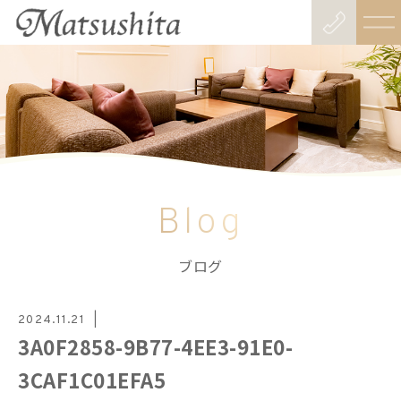
Blog
ブログ
2024.11.21
3A0F2858-9B77-4EE3-91E0-
3CAF1C01EFA5