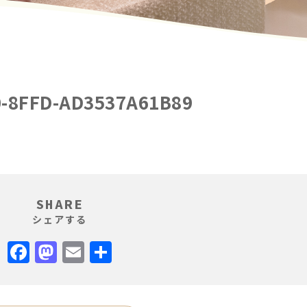
0-8FFD-AD3537A61B89
SHARE
シェアする
Facebook
Mastodon
Email
共
有