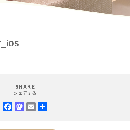
7_iOS
SHARE
シェアする
Facebook
Mastodon
Email
共
有