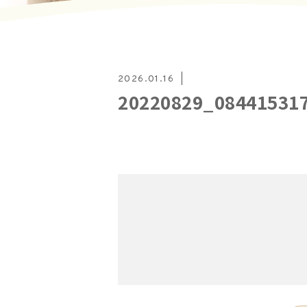
2026.01.16
20220829_08441531